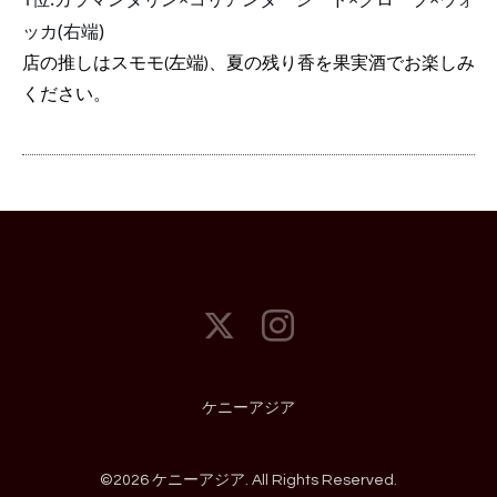
ッカ(右端) 
店の推しはスモモ(左端)、夏の残り香を果実酒でお楽しみ
ください。
ケニーアジア
©2026
ケニーアジア
. All Rights Reserved.