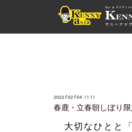
/
/
2022
02
04 11:11
春鹿・立春朝しぼり限
大切なひとと