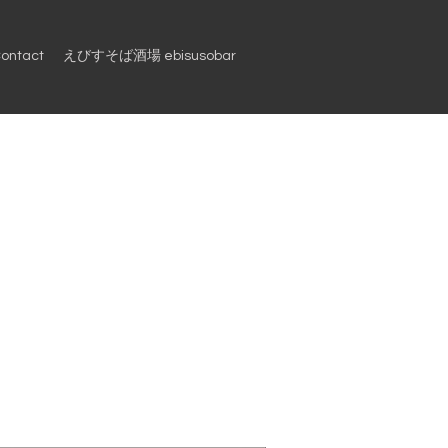
ontact
えびすそば酒場 ebisusobar